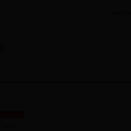
网站无障
资讯
政务
服务
信息查询
便民电话