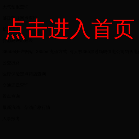
天气预报查询
点击进入首页
邮政营业网点查询
长途班车
婺源高铁时刻表
365bet开户网站_365bet充值方式_有人被365黑过钱吗供电公司销售
公交线路
医疗保险定点药店查询
交通违章查询
景点查询
最新汽油、柴油价格行情
人事报考