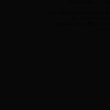
365bet开户网站
|
使
主办单位：365bet开户网站_365bet充值方式_
网站_365bet充值方式_有
赣ICP备 08100739号-1
赣公网安备 36
联系方式：0