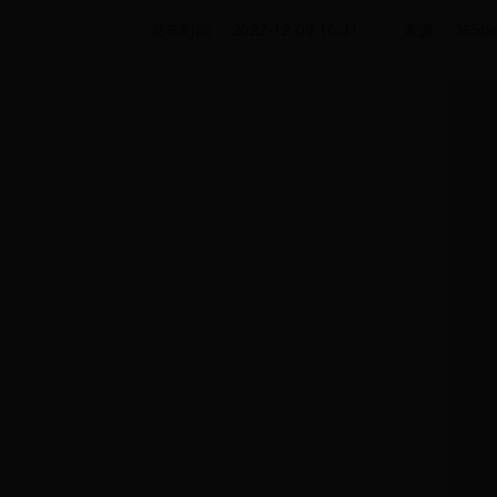
发布时间：
2022-12-09 16:31
来源：
365